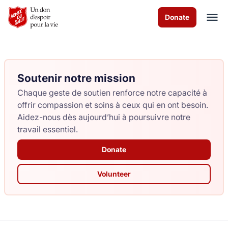
Skip to Main Content
Donate
Soutenir notre mission
À propos de nous
Chaque geste de soutien renforce notre capacité à
Services de culte
offrir compassion et soins à ceux qui en ont besoin.
Aidez-nous dès aujourd’hui à poursuivre notre
Les programmes
travail essentiel.
Donate
Actualités
Volunteer
Comment vous pouvez aider
Nous contacter
Volunteer